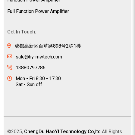
Full Function Power Amplifier
Get In Touch:
成都高新区百草路898号2栋1楼
sale@hy-mwtech.com
13880797786
Mon - Fri 8:30 - 17:30
Sat - Sun off
©2025,
ChengDu HaoYI Technology Co,ltd
All Rights