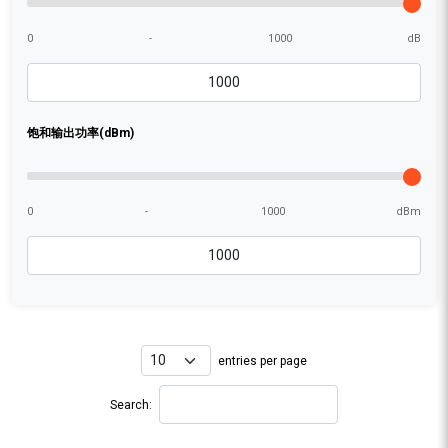
0
-
1000
dB
饱和输出功率(dBm)
0
-
1000
dBm
entries per page
Search: