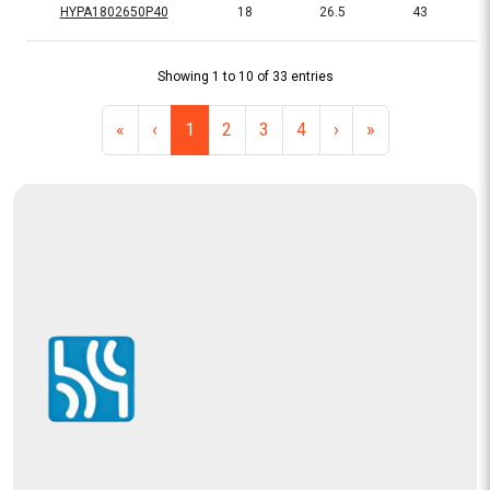
HYPA1802650P40
18
26.5
43
Showing 1 to 10 of 33 entries
«
‹
1
2
3
4
›
»