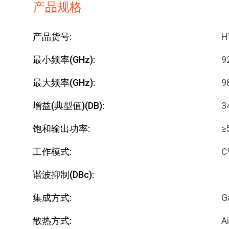
产品规格
产品货号:
H
最小频率(GHz):
9
最大频率(GHz):
9
增益(典型值)(dB):
3
饱和输出功率:
≥
工作模式:
C
谐波抑制(dBc):
集成方式:
G
散热方式:
Ai