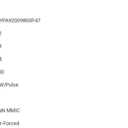
YPA92009800P47
2
8
4
50
W/Pulse
aN MMIC
r-Forced