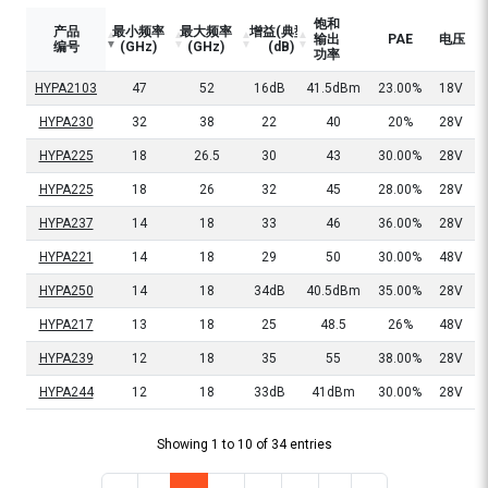
饱和
产品
最小频率
最大频率
增益(典型)
输出
PAE
电压
编号
(GHz)
(GHz)
(dB)
功率
HYPA2103
47
52
16dB
41.5dBm
23.00%
18V
C
HYPA230
32
38
22
40
20%
28V
HYPA225
18
26.5
30
43
30.00%
28V
HYPA225
18
26
32
45
28.00%
28V
HYPA237
14
18
33
46
36.00%
28V
C
HYPA221
14
18
29
50
30.00%
48V
HYPA250
14
18
34dB
40.5dBm
35.00%
28V
C
HYPA217
13
18
25
48.5
26%
48V
HYPA239
12
18
35
55
38.00%
28V
C
HYPA244
12
18
33dB
41dBm
30.00%
28V
C
Showing 1 to 10 of 34 entries