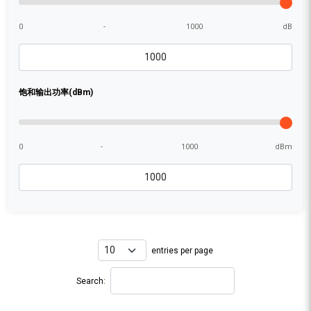
0
-
1000
dB
饱和输出功率(dBm)
0
-
1000
dBm
entries per page
Search: