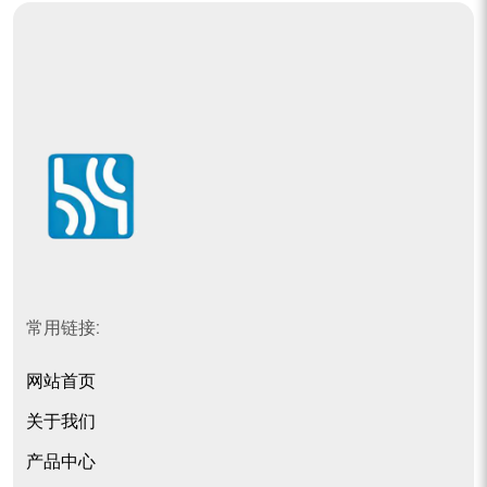
常用链接:
网站首页
关于我们
产品中心