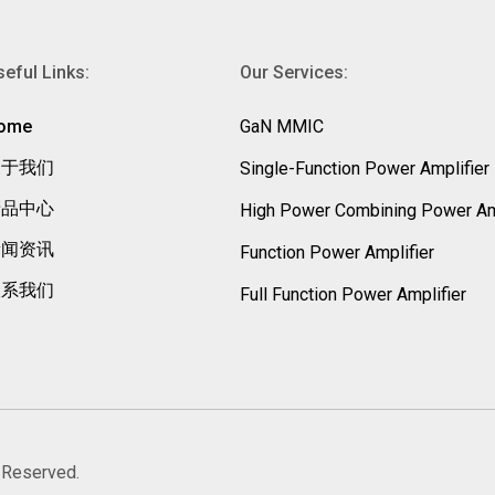
eful Links:
Our Services:
ome
GaN MMIC
关于我们
Single-Function Power Amplifier
产品中心
High Power Combining Power A
新闻资讯
Function Power Amplifier
联系我们
Full Function Power Amplifier
 Reserved.