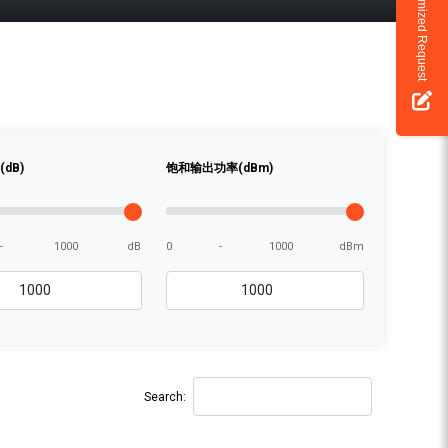
Customized Request
dB)
饱和输出功率(dBm)
-
1000
dB
0
-
1000
dBm
Search: