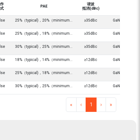
作
谐波
PAE
集成方法
式
抵消(dBc)
lse
25%（typical)，20%（minimum）
≥35dBc
GaN MMIC，Airt
lse
25%（typical)，18%（minimum）
≥35dBc
GaN MMIC，Airt
lse
30%（typical)，25%（minimum）
≥35dBc
GaN MMIC，Airt
lse
18%（typical)，14%（minimum）
≥12dBc
GaN MMIC，Airt
lse
25%（typical)，18%（minimum）
≥12dBc
GaN MMIC，Airt
lse
30%（typical)，25%（minimum）
≥12dBc
GaN MMIC，Airt
«
‹
1
›
»