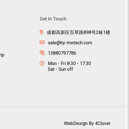
Get In Touch:
成都高新区百草路898号2栋1楼
sale@hy-mwtech.com
13880797786
mp
Mon - Fri 8:30 - 17:30
Sat - Sun off
WebDesign By 4Clover