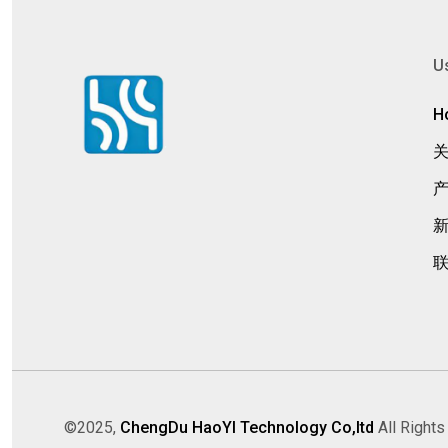
Us
H
©2025,
ChengDu HaoYI Technology Co,ltd
All Rights