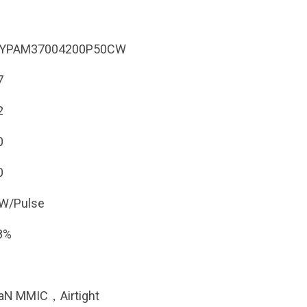
YPAM37004200P50CW
7
2
0
0
W/Pulse
8%
aN MMIC，Airtight