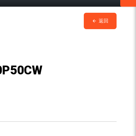
返回
0P50CW