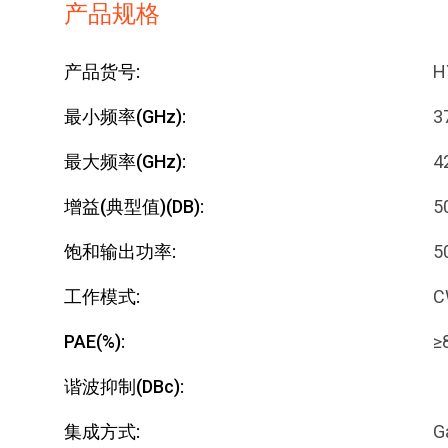
产品规格
产品货号:
H
最小频率(GHz):
3
最大频率(GHz):
4
增益(典型值)(dB):
5
饱和输出功率:
5
工作模式:
C
PAE(%):
≥
谐波抑制(dBc):
集成方式:
G